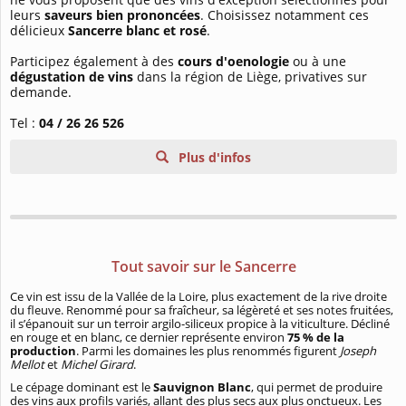
leurs
saveurs bien prononcées
. Choisissez notamment ces
délicieux
Sancerre blanc et rosé
.
Participez également à des
cours d'oenologie
ou à une
dégustation de vins
dans la région de Liège, privatives sur
demande.
Tel :
04 / 26 26 526
Plus d'infos
Tout savoir sur le Sancerre
Ce vin est issu de la Vallée de la Loire, plus exactement de la rive droite
du fleuve. Renommé pour sa fraîcheur, sa légèreté et ses notes fruitées,
il s’épanouit sur un terroir argilo-siliceux propice à la viticulture. Décliné
en rouge et en blanc, ce dernier représente environ
75 % de la
production
. Parmi les domaines les plus renommés figurent
Joseph
Mellot
et
Michel Girard
.
Le cépage dominant est le
Sauvignon Blanc
, qui permet de produire
des vins aux profils variés, allant des plus secs aux plus onctueux. Les