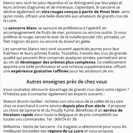
blancs secs sont les plus répandus et se distinguent par leur peps et
leurs arômes d’agrumes et de minéraux. Cependant, le sancerre se
décline également en
vins rouges conçus à partir de Pinot Noir
, ainsi
qu’en rosés, offrant une belle diversité aux amateurs de grands crus de
la Loire.
Le
sancerre blanc
se savoure de préférence à l'apéritif, en
accompagnement de fruits de mer, poissons ou encore sushis. Si vous
préférez le rouge, servez-le avec de la volaille (poulet rôti, pintade), un
filet mignon de porc ou encore du boeuf en gelée.
Les sancerres blancs secs sont souvent appréciés jeunes pour leur
fraîcheur et leurs arômes fruités. Toutefois, il existe des crus de grande
qualité qui peuvent être conservés quelques années, permettant ainsi
au vin de
développer des arômes plus complexes
. Ce vieillissement
apporte une belle profondeur et une richesse supplémentaire, offrant
une
expérience gustative raffinée
pour les amateurs de vin.
Autres enseignes près de chez vous
Vous souhaitez découvrir davantage de grands crus dans votre région ?
N'hésitez pas à contacter également les experts suivants :
Maison Brunin-Guillier : Achetez vos vins issus de la vallée de la Loire
chez ce marchand à votre service
depuis plus d'un siècle
: il propose
un choix de Sancerre et du Pouilly Fumé. Bénéficiez d'un
service de
livraison rapide
dans toute la Belgique et de prix compétitifs sur
toutes vos commandes. Tel : 069/54 61 39.
Millesima - Vente de Sancerre : Ce magasin a sélectionné pour vous les
meilleures bouteilles des
régions de La Loire
et vous propose