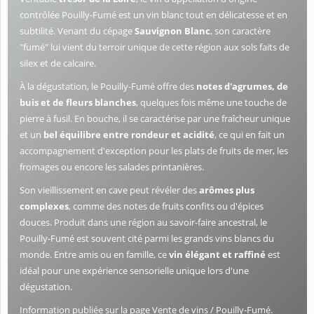
contrôlée Pouilly-Fumé est un vin blanc tout en délicatesse et en
subtilité. Venant du cépage
Sauvignon Blanc
, son caractère
"fumé" lui vient du terroir unique de cette région aux sols faits de
silex et de calcaire.
À la dégustation, le Pouilly-Fumé offre des
notes d'agrumes, de
buis et de fleurs blanches
, quelques fois même une touche de
pierre à fusil. En bouche, il se caractérise par une fraîcheur unique
et un
bel équilibre entre rondeur et acidité
, ce qui en fait un
accompagnement d'exception pour les plats de fruits de mer, les
fromages ou encore les salades printanières.
Son vieillissement en cave peut révéler des
arômes plus
complexes
, comme des notes de fruits confits ou d'épices
douces. Produit dans une région au savoir-faire ancestral, le
Pouilly-Fumé est souvent cité parmi les grands vins blancs du
monde. Entre amis ou en famille, ce
vin élégant et raffiné
est
idéal pour une expérience sensorielle unique lors d'une
dégustation.
Information publiée sur la page Vente de vins / Pouilly-Fumé.