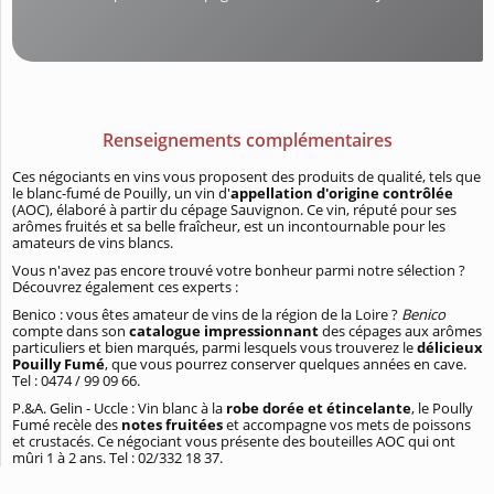
Renseignements complémentaires
Ces négociants en vins vous proposent des produits de qualité, tels que
le blanc-fumé de Pouilly, un vin d'
appellation d'origine contrôlée
(AOC), élaboré à partir du cépage Sauvignon. Ce vin, réputé pour ses
arômes fruités et sa belle fraîcheur, est un incontournable pour les
amateurs de vins blancs.
Vous n'avez pas encore trouvé votre bonheur parmi notre sélection ?
Découvrez également ces experts :
Benico : vous êtes amateur de vins de la région de la Loire ?
Benico
compte dans son
catalogue impressionnant
des cépages aux arômes
particuliers et bien marqués, parmi lesquels vous trouverez le
délicieux
Pouilly Fumé
, que vous pourrez conserver quelques années en cave.
Tel : 0474 / 99 09 66.
P.&A. Gelin - Uccle : Vin blanc à la
robe dorée et étincelante
, le Poully
Fumé recèle des
notes fruitées
et accompagne vos mets de poissons
et crustacés. Ce négociant vous présente des bouteilles AOC qui ont
mûri 1 à 2 ans. Tel : 02/332 18 37.